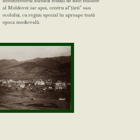
întemeietorul statului feudal de sine stătător
al Moldovei: iar apoi, centru al“ţării” sau
ocolului, cu regim special în aproape toată
epoca medievală.