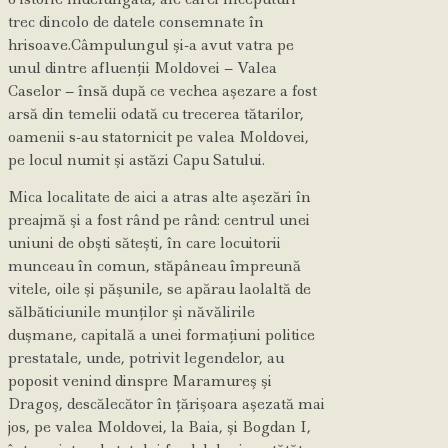
trec dincolo de datele consemnate în
hrisoave.Câmpulungul şi-a avut vatra pe
unul dintre afluenţii Moldovei – Valea
Caselor – însă după ce vechea aşezare a fost
arsă din temelii odată cu trecerea tătarilor,
oamenii s-au statornicit pe valea Moldovei,
pe locul numit şi astăzi Capu Satului.
Mica localitate de aici a atras alte aşezări în
preajmă şi a fost rând pe rând: centrul unei
uniuni de obşti săteşti, în care locuitorii
munceau în comun, stăpâneau împreună
vitele, oile şi păşunile, se apărau laolaltă de
sălbăticiunile munţilor şi năvălirile
duşmane, capitală a unei formaţiuni politice
prestatale, unde, potrivit legendelor, au
poposit venind dinspre Maramureş şi
Dragoş, descălecător în ţărişoara aşezată mai
jos, pe valea Moldovei, la Baia, şi Bogdan I,