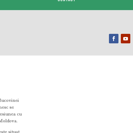
C
Bucovinei
nesc se
resiunea cu
 Moldova.
ste situat