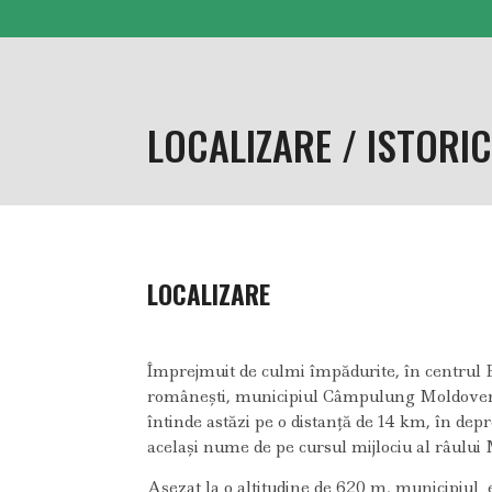
LOCALIZARE / ISTORI
LOCALIZARE
Împrejmuit de culmi împădurite, în centrul 
românești, municipiul Câmpulung Moldove
întinde astăzi pe o distanță de 14 km, în dep
același nume de pe cursul mijlociu al râului
Așezat la o altitudine de 620 m, municipiul e