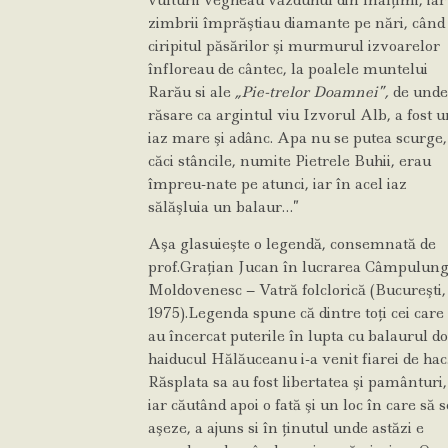
vulturii vegheau văzduhul din înalţimi, iar
zimbrii împrăştiau diamante pe nări, când
ciripitul păsărilor şi murmurul izvoarelor
înfloreau de cântec, la poalele muntelui
Rarău si ale
„Pie-trelor Doamnei”,
de unde
răsare ca argintul viu Izvorul Alb, a fost 
iaz mare şi adânc. Apa nu se putea scurge,
căci stâncile, numite Pietrele Buhii, erau
împreu-nate pe atunci, iar în acel iaz
sălăşluia un balaur…”
Aşa glasuieşte o legendă, consemnată de
prof.Graţian Jucan în lucrarea Câmpulun
Moldovenesc – Vatră folclorică (Bucureşti,
1975).Legenda spune că dintre toţi cei care 
au încercat puterile în lupta cu balaurul d
haiducul Hălăuceanu i-a venit fiarei de hac
Răsplata sa au fost libertatea şi pamânturi,
iar căutând apoi o fată şi un loc în care să s
aşeze, a ajuns si în ţinutul unde astăzi e