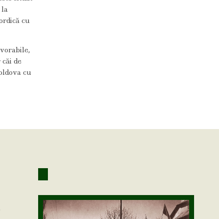
, la
ordică cu
avorabile,
 căi de
Moldova cu