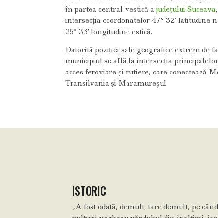
în partea central-vestică a
județului Suceava
intersecția coordonatelor 47° 32′ latitudine n
25° 33′ longitudine estică.
Datorită poziției sale geografice extrem de f
municipiul se află la intersecția principalelor
acces feroviare și rutiere, care conectează 
Transilvania și Maramureșul.
ISTORIC
„A fost odată, demult, tare demult, pe când