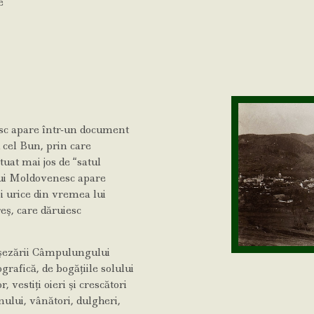
e
sc apare într-un document
 cel Bun, prin care
uat mai jos de “satul
ui Moldovenesc apare
i urice din vremea lui
eş, care dăruiesc
.
 aşezării Câmpulungului
grafică, de bogăţiile solului
 vestiţi oieri şi crescători
nului, vânători, dulgheri,