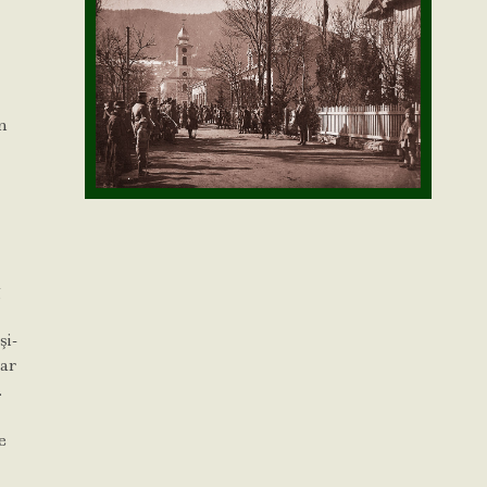
un
g
şi-
oar
.
e