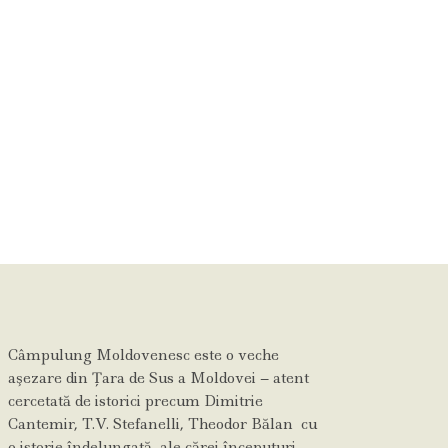
Câmpulung Moldovenesc este o veche
aşezare din Ţara de Sus a Moldovei – atent
cercetată de istorici precum Dimitrie
Cantemir, T.V. Stefanelli, Theodor Bălan cu
o istorie îndelungată, ale cărei începuturi