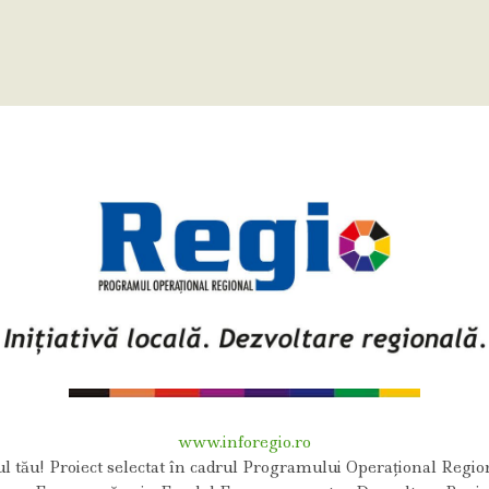
www.inforegio.ro
ul tău! Proiect selectat în cadrul Programului Operațional Region