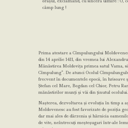
oraşul, exclamând, cu sinceră uimire : O, c
câmp lung !
Prima atestare a Cîmpulungului Moldovene
din 14 aprilie 1411, din vremea lui Alexandru
Mănăstirea Moldoviţa primea satul Vama, sit
Cîmpulung”. De atunci Ocolul Cîmpulungul
frecvent în documentele epocii, în hrisoave ş
Ştefan cel Mare, Bogdan cel Chior, Petru Rar
mănăstirilor munţi şi văi din ţinutul ocolului
Naşterea, dezvoltarea şi evoluţia în timp a
Moldovenesc au fost favorizate de poziţia geo
dar mai ales de dârzenia şi hărnicia oamenilor,
de vite, neîntrecuţi meşteşugari într-ale lem