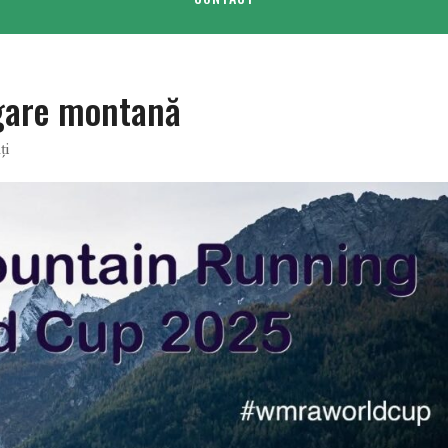
rgare montană
ți