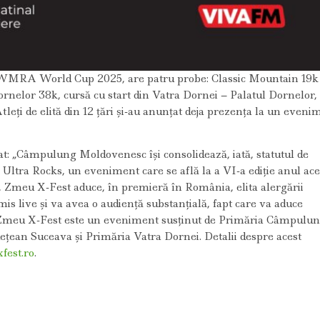
WMRA World Cup 2025, are patru probe: Classic Mountain 19k 
or 38k, cursă cu start din Vatra Dornei – Palatul Dornelor,
eți de elită din 12 țări și-au anunțat deja prezența la un eveni
rat: „Câmpulung Moldovenesc își consolidează, iată, statutul de
Ultra Rocks, un eveniment care se află la a VI-a ediție anul ace
ri, Zmeu X-Fest aduce, în premieră în România, elita alergării
 live și va avea o audiență substanțială, fapt care va aduce
. Zmeu X-Fest este un eveniment susținut de Primăria Câmpulu
ețean Suceava și Primăria Vatra Dornei. Detalii despre acest
est.ro
.