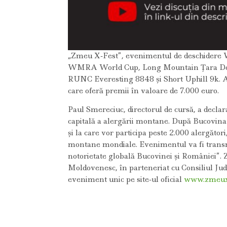
„Zmeu X-Fest”, evenimentul de deschidere 
WMRA World Cup, Long Mountain Țara Dornel
RUNC Everesting 8848 și Short Uphill 9k. Atl
care oferă premii în valoare de 7.000 euro.
Paul Smereciuc, directorul de cursă, a decla
capitală a alergării montane. După Bucovina 
și la care vor participa peste 2.000 alergăto
montane mondiale. Evenimentul va fi transmis
notorietate globală Bucovinei și României”
Moldovenesc, în parteneriat cu Consiliul Jud
eveniment unic pe site-ul oficial
www.zmeuxf