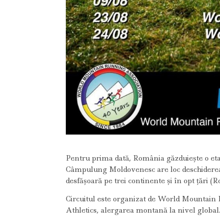
Pentru prima dată, România găzduiește o et
Câmpulung Moldovenesc are loc deschidere
desfășoară pe trei continente și în opt țări (
Circuitul este organizat de World Mountain
Athletics, alergarea montană la nivel global