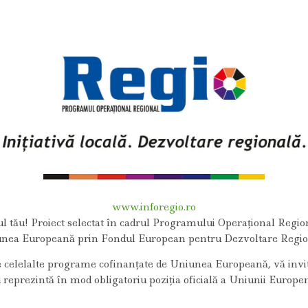
www.inforegio.ro
ul tău! Proiect selectat în cadrul Programului Operațional Region
nea Europeană prin Fondul European pentru Dezvoltare Regio
e celelalte programe cofinanţate de Uniunea Europeană, vă invit
u reprezintă în mod obligatoriu poziția oficială a Uniunii Europ