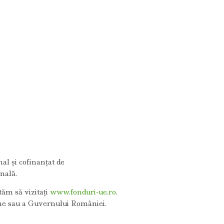
al și cofinanțat de
nală.
ăm să vizitaţi
www.fonduri-ue.ro
.
ene sau a Guvernului României.