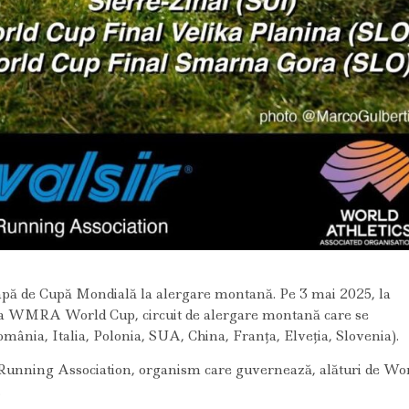
apă de Cupă Mondială la alergare montană. Pe 3 mai 2025, la
a WMRA World Cup, circuit de alergare montană care se
România, Italia, Polonia, SUA, China, Franța, Elveția, Slovenia).
 Running Association, organism care guvernează, alături de Wo
.